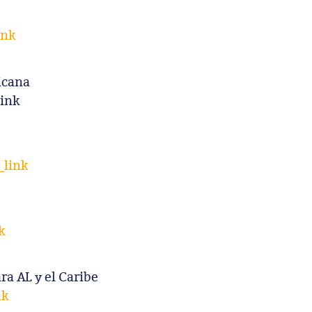
ink
icana
ink
link
k
a AL y el Caribe
nk