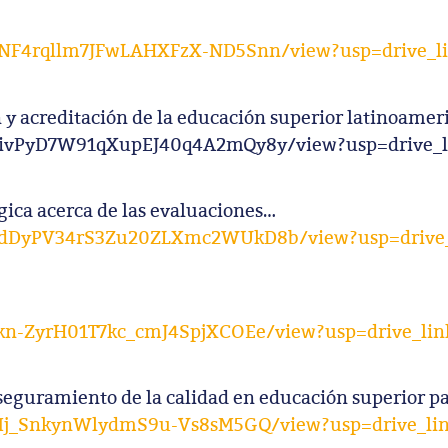
7XNF4rqllm7JFwLAHXFzX-ND5Snn/view?usp=drive_l
n y acreditación de la educación superior latinoamer
GD7ivPyD7W91qXupEJ40q4A2mQy8y/view?usp=drive_l
gica acerca de las evaluaciones…
6j-dDyPV34rS3Zu20ZLXmc2WUkD8b/view?usp=drive_
FVkn-ZyrH01T7kc_cmJ4SpjXCOEe/view?usp=drive_lin
eguramiento de la calidad en educación superior par
JqjMj_SnkynWlydmS9u-Vs8sM5GQ/view?usp=drive_li