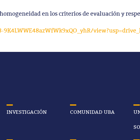
d homogeneidad en los criterios de evaluación y respe
i97t3-9K4LWWE48azWfWk9xQO_yhR/view?usp=drive_
INVESTIGACIÓN
COMUNIDAD UBA
UN
SO