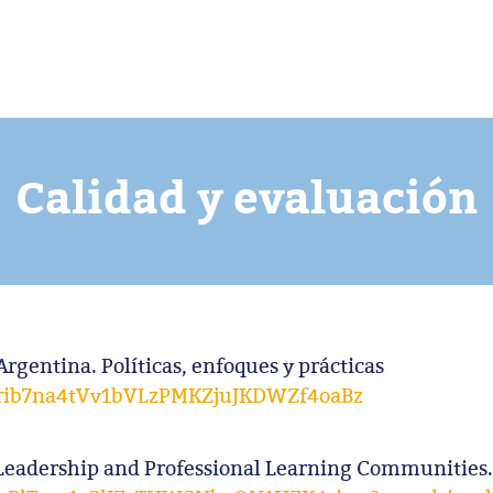
Calidad y evaluación
Argentina. Políticas, enfoques y prácticas
s/1rib7na4tVv1bVLzPMKZjuJKDWZf4oaBz
 Leadership and Professional Learning Communities.