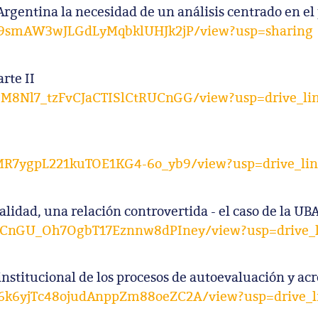
Argentina la necesidad de un análisis centrado en el 
ntq9smAW3wJLGdLyMqbklUHJk2jP/view?usp=sharing
rte II
pEM8Nl7_tzFvCJaCTISlCtRUCnGG/view?usp=drive_li
_1MR7ygpL221kuTOE1KG4-6o_yb9/view?usp=drive_li
alidad, una relación controvertida - el caso de la UB
5EGCnGU_Oh7OgbT17Eznnw8dPIney/view?usp=drive_
nstitucional de los procesos de autoevaluación y acr
mC6k6yjTc48ojudAnppZm88oeZC2A/view?usp=drive_l