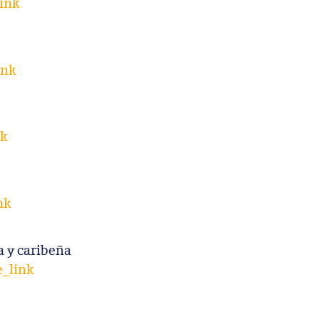
ink
ink
nk
nk
a y caribeña
_link