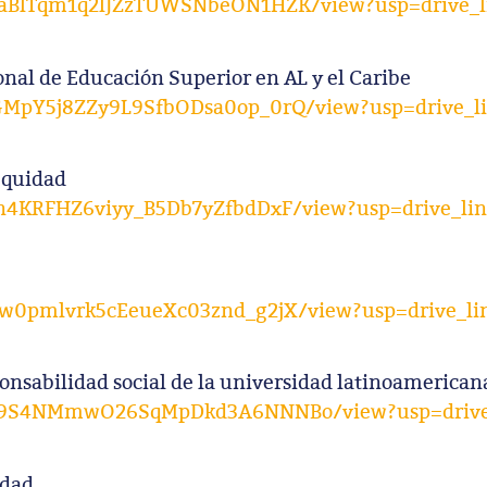
OiCaBlTqm1q2lJZzTUWSNbeON1HZK/view?usp=drive_l
nal de Educación Superior en AL y el Caribe
UGMpY5j8ZZy9L9SfbODsa0op_0rQ/view?usp=drive_l
equidad
Pnn4KRFHZ6viyy_B5Db7yZfbdDxF/view?usp=drive_li
TBw0pmlvrk5cEeueXc03znd_g2jX/view?usp=drive_li
ponsabilidad social de la universidad latinoamerican
Rvxz9S4NMmwO26SqMpDkd3A6NNNBo/view?usp=drive
idad