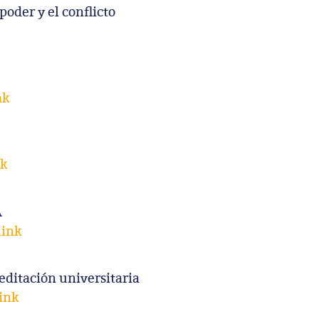
poder y el conflicto
nk
nk
A
link
editación universitaria
ink