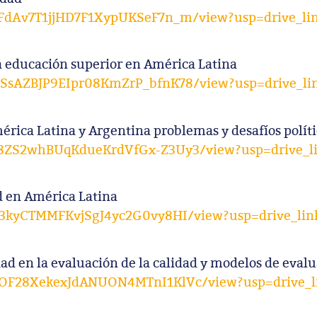
z_FdAv7T1jjHD7F1XypUKSeF7n_m/view?usp=drive_li
 educación superior en América Latina
gSSsAZBJP9EIpr08KmZrP_bfnK78/view?usp=drive_li
ica Latina y Argentina problemas y desafíos políti
nS8ZS2whBUqKdueKrdVfGx-Z3Uy3/view?usp=drive_l
d en América Latina
s173kyCTMMFKvjSgJ4yc2G0vy8HI/view?usp=drive_lin
ad en la evaluación de la calidad y modelos de evalu
UvNOF28XekexJdANUON4MTnI1KlVc/view?usp=drive_l