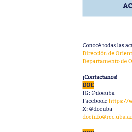
AC
Conocé todas las ac
Dirección de Orient
Departamento de O
¡Contactanos!
DOE
IG: @doeuba
Facebook:
https:/
X: @doeuba
doeinfo@rec.uba.a