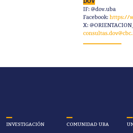
DOV
IF: @dov.uba
Facebook:
https://
X: @ORIENTACIO
consultas.dov@cbc.
INVESTIGACIÓN
COMUNIDAD UBA
UN