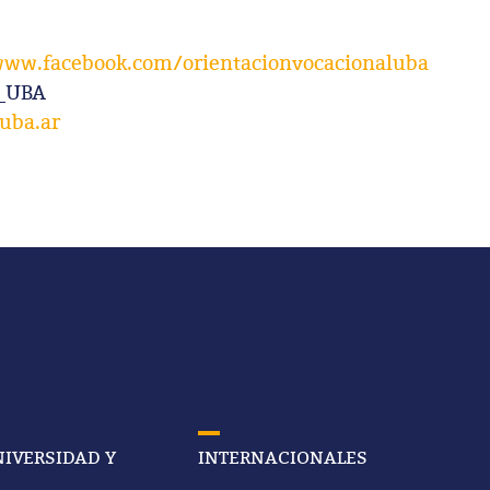
www.facebook.com/orientacionvocacionaluba
N_UBA
uba.ar
IVERSIDAD Y
INTERNACIONALES